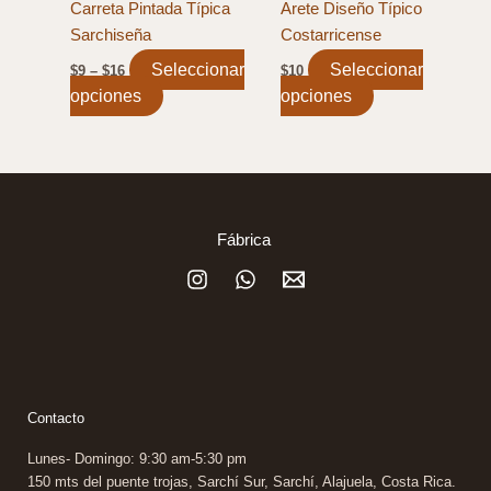
the
the
Carreta Pintada Típica
Arete Diseño Típico
product
product
Sarchiseña
Costarricense
page
page
Rango
Seleccionar
Seleccionar
$
9
–
$
16
$
10
de
opciones
This
opciones
This
precios:
$9
product
product
a
has
has
$16
multiple
multiple
variants.
variants.
The
The
Fábrica
options
options
may
may
be
be
chosen
chosen
on
on
the
the
product
product
Contacto
page
page
Lunes- Domingo: 9:30 am-5:30 pm
150 mts del puente trojas, Sarchí Sur, Sarchí, Alajuela, Costa Rica.