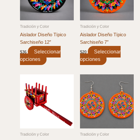
Tradición y Color
Tradición y Color
Aislador Diseño Típico
Aislador Diseño Típico
Sarchiseño 12″
Sarchiseño 7″
Seleccionar
Seleccionar
$
36
$
20
opciones
This
opciones
This
product
product
has
has
multiple
multiple
variants.
variants.
The
The
options
options
may
may
be
be
chosen
chosen
on
on
Tradición y Color
Tradición y Color