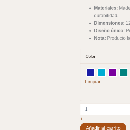
Materiales:
Mader
durabilidad.
Dimensiones:
12
Diseño único:
Pi
Nota:
Producto fa
Color
Limpiar
Tabla
-
Irregular
Madera
y
+
Resina
Mediana
Añadir al carrito