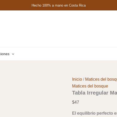
Hecho 100% a mano en Costa Rica
ciones
Inicio
/
Matices del bos
Matices del bosque
Tabla Irregular M
$
47
El equilibrio perfecto 