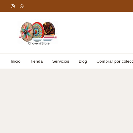
Omitir
e
ir
al
contenido
Inicio
Tienda
Servicios
Blog
Comprar por colec