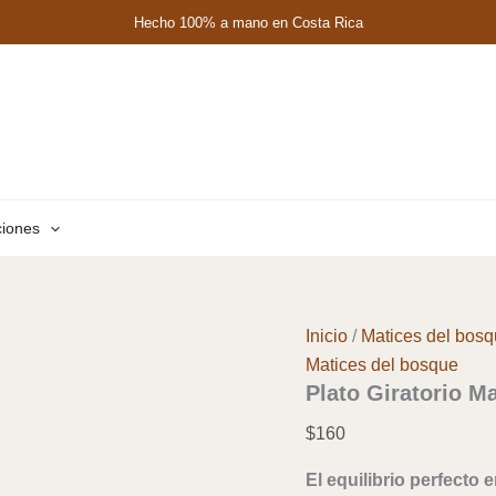
Hecho 100% a mano en Costa Rica
ciones
Inicio
/
Matices del bos
Matices del bosque
Plato Giratorio M
$
160
El equilibrio perfecto 