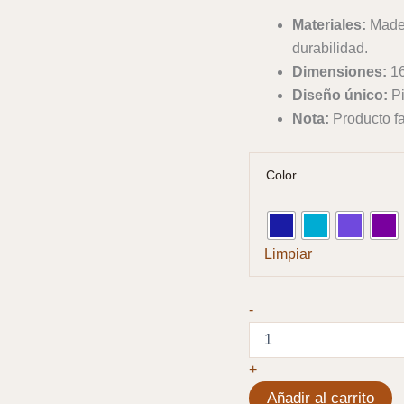
Materiales:
Mader
durabilidad.
Dimensiones:
16
Diseño único:
Pi
Nota:
Producto fa
Color
Limpiar
Plato
-
Giratorio
Madera
y
+
Resina
16"
Añadir al carrito