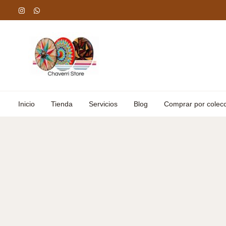
Omitir
e
ir
al
contenido
Inicio
Tienda
Servicios
Blog
Comprar por colec