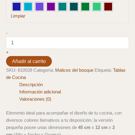
Limpiar
Tabla
-
Baguet
Madera
y
+
Resina
Añadir al carrito
Pequeña
cantidad
SKU:
610028
Categoría:
Matices del bosque
Etiqueta:
Tablas
de Cocina
Descripción
Información adicional
Valoraciones (0)
Elemento ideal para acompañar el diseño de tu cocina, con
diversos colores llamativos a tu disposición, la versión
pequeña posee unas dimesiones de
45 cm
x
12 cm
x
2
cm
(Alto x Ancho x Grueso)