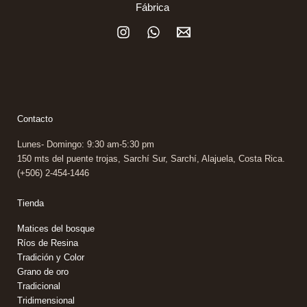
Fábrica
options
options
may
may
be
be
chosen
chosen
on
on
the
the
product
product
Contacto
page
page
Lunes- Domingo: 9:30 am-5:30 pm
150 mts del puente trojas, Sarchí Sur, Sarchí, Alajuela, Costa Rica.
(+506) 2-454-1446
Tienda
Matices
del bosque
Ríos de Resina
Tradición y Color
Grano de oro
Tradicional
Tridimensional