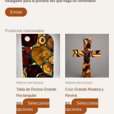
navegador para la próxima vez que haga un comentario.
Productos relacionados
Matices del bosque
Matices del bosque
Tabla de Resina Grande
Cruz Grande Madera y
Rectangular
Resina
Seleccionar
Seleccionar
$
55
$
21
opciones
This
opciones
This